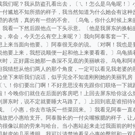
找我们呢？我从防盗孔看出去，〔ㄟ！怎么是乌龟呢！〕
一付尴尬不知所措的样子，我当然知道为什么她会有这种
望的表情，真的有一些的不舍。〔乌龟，你什么时候上来
，我看一下然后跟他点一下头示意。〔他是我屏东的换帖
会，幸会，今天怎么有空上来呢？〕我向阿泰客套一下。
想上来当面向他要。〕阿泰很无奈的说。〔对啊！我也是
说他要上来，我想说顺便一起和他上来要看看。〕乌龟插
来时，正好露出她那一条深不见底的美丽峡谷。乌龟和阿
但我猜想从他们两人的那个角度，一定可以看见我老婆的
边坐下来听我们说话，似乎完全不知道刚刚她的美丽乳房
〔ㄟ！你们要出门啊！不好意思没有先跟你们联络一下就
啦！今晚你们就住在后面的客房吧！上回去屏东给你这么
到屏东时，说不定就要睡大马路了。〕上回到底是谁招待
我。〔小惠，你去市场买一些菜回来。〕我看见阿泰一直
藉故把小惠给支开。阿泰脸长的一付尖嘴猴腮的样子，让
的很像以前的劳来与哈台。当小惠站起来走过我面前的时
照射变的几乎透明，我可以清楚地看见小惠的臀部和一双