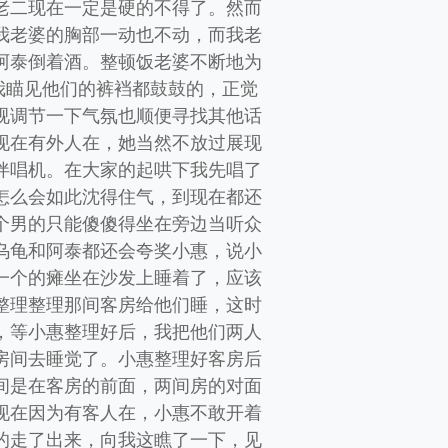
老二现在一定是硬的不得了。然而
我老婆的胸部一动也不动，而我老
阿泰倒着酒。整顿饭老婆不断地为
我瞄见他们的裤裆都鼓鼓的，正觉
视调节一下气氛也顺便寻找其他话
现在有外人在，她当然不放过展现
伴唱机。在大家的起哄下我先唱了
怎么会如此沈得住气，到现在都还
个男的只能傻傻得坐在旁边当听众
乌龟和阿泰都还会夸奖小惠，说小
一个的瘫坐在沙发上睡着了，应该
整理整理那间客房给他们睡，这时
，等小惠整理好后，我把他们两人
房间去睡觉了。小惠整理好客房后
间是在客房的前面，两间房的对面
现在因为有客人在，小惠不敢开着
的走了出来，向我这瞧了一下，见