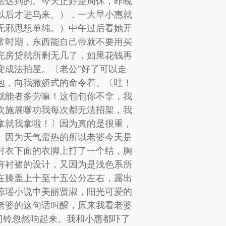
法达到的。今天正好是周休，昨晚
以后才进乌来。），一大早小惠就
无邪思想单纯。）中午过后看她开
常时期，东西能自己带就不要用买
完房贷就所剩无几了，如果花钱再
变成法拍屋。〔老公”好了可以走
包，向我撒娇式的命令着。〔哇！
就能者多劳嘛！这包包你不拿，我
次施展嗲功我每次都无法招架，我
拿就我拿啦！〕因为真的是很重，
。因为天气蛮热的所以老婆今天是
衬衣下面的衣脚上打了一个结，胸
有衬裙的设计，又因为是浅色系所
在膝盖上十至十五公分左右，露出
琼瑶小说中美丽贤淑，阳光可爱的
老婆的这句话叫醒，原来我看老婆
门铃忽然响起来。我和小惠都吓了