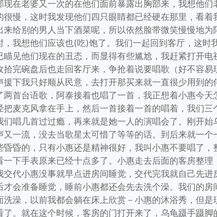
那现在老婆又一次的在他们面前暴露出胸部来，我想他们
的很慢，这时我发现他们四只眼睛都已经硬在那里，看着
出来给别的男人当下酒菜呢，所以依然脸带微笑慢慢地为
时，我想他们应该也(吃)饱了。我们一起回到客厅，这时
已瞄见他们现在的丑态，而显得有些尴尬，我赶紧打开电
收拾完碗盘后也走回客厅来，争抢着说要唱歌（好不容易
声援下我只好顺从民意，去打开那买来就一直很少用到的
了两首台语歌，阿泰接着也唱了一首，我正想着小惠今天
经把麦克风拿在手上，然后一首接着一首的唱着，我们三
我们唱几首过过瘾，再来就是她一人的演唱会了。刚开始
声又一流，没去当歌星太可惜了等等的话。到后来就一个
些昏昏的，只有小惠还是精神很好，我叫小惠不要唱了，
看一下手表原来已经十点多了。小惠走去后面的客房整理
我交代小惠没事就早点进房间睡觉，交代完我就自己先进
后才会准备睡觉，睡前小惠都还会先去洗个澡。我们的房
面洗澡，以前我都会躺在床上欣赏－小惠的沐浴秀，但是
看了。就在这个时候，客房的门打开来了，乌龟蹑手蹑脚