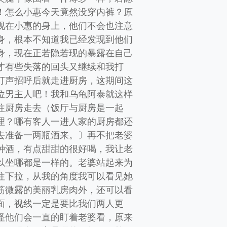
！怎么小惠今天竟然没穿内裤？原
视在小惠的身上，他们不会也注意
身，根本不知道我已经发现到他们
身，现在正若隐若现的暴露在自己
才有些失落的回头又继续和我打
打声招呼后就走进厨房，这期间这
位男主人吧！我和乌龟阿泰就这样
往厨房走去（饭厅与厨房是一起
理？哪有客人一进人家的厨房都还
去准备一两瓶酒来。〕再不把老婆
种酒，有点甜甜的很好喝，我让老
以坐哪都是一样的。老婆站起来为
往下拉，从我的角度我可以看见她
筋微露的美丽乳房肉外，还可以看
面，视线一定是要比我们两人更
怪他们会一直的盯着老婆看，原来