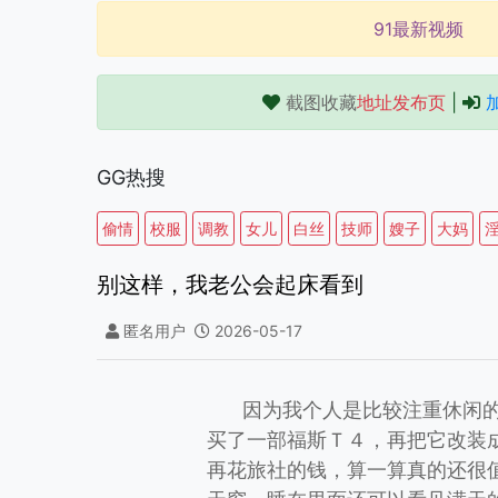
91最新视频
截图收藏
地址发布页
|
GG热搜
偷情
校服
调教
女儿
白丝
技师
嫂子
大妈
别这样，我老公会起床看到
匿名用户
2026-05-17
因为我个人是比较注重休闲
买了一部福斯Ｔ４，再把它改装
再花旅社的钱，算一算真的还很