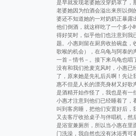
是早就发现老婆她没穿奶罩了，
老婆她因为怕酒会溢出来所以倒
婆还不知道她的一对奶奶正暴露
他们倒酒，就这样吃了一个多小
得好笑时，似乎他们也注意到我
题。小惠则留在厨房收拾碗盘，
歌喉的机会），在乌龟与阿泰的
一首－情书－。接下来乌龟也唱
没有和我们抢麦克风时，小惠已
了，原来她是先礼后兵啊！先让
惠不但是人长的漂亮身材又好歌
是酒精开始作怪了，我也是有一
小惠才注意到他们已经睡着了，
叫到客房睡，把他们安置好后，
又去客厅收拾桌子与伴唱机，然
是浴室兼厕所，所以当小惠在里
门洗澡，我自然也没有沐浴秀可