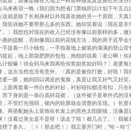
的星星，就像是睡在大地上一样那种感觉真是旅社所没办
去乌来夜宿一晚（我们因为想省门票钱所以计划下午五点
（这就是除了长相身材以外我喜欢她的另一个原因，天真
，我告诉她不要带那么多的东西。她却笑着说〔现在是非
了。〕我想也对现在的收入已经没有像以前那样的多，缴
小惠的提醒，否则像我以前的花钱方法，我的房子迟早会
一手提着一只小钱包，一手指着地上被装的满满的登山背
的提起，地上那袋肥胖的包包，抱怨的说着〔老公啊！你
么计较嘛！待会到乌来我再给你奖励奖励好吗？〕老婆每
降，这次当然也没有意外。〔真的是被你打败，好啦！我
老婆一眼，她则回以调皮的鬼脸，真是让我又好气又好笑
，上面再套着一件白色的衬衫，衬衫钮扣都没有扣，只在
，而下身则是一条白底碎花裙，（这件裙子是单件式的没
前，不管灯光强弱，裙内的轮廓就会清楚的呈现。）长度
腿。再搭配她头上装饰在长发上的黑色太阳眼镜，活像是
啊！没看过美女是不是呀！该走了啦！都几点了。〕我被
道楞了多久。〔ㄡ！那走吧！〕我正要开门时，”呤～呤”