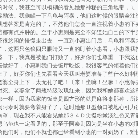
的时候，我甚至可以模糊的看见她那神秘的三角地带，ㄟ
奖励法。我偷瞄一下乌龟与阿泰，他们这时候的眼睛全注
我想答案是肯定的了，不然他们怎会一直注视着小惠的下
裆都有点肿肿的。至于小惠则是完全不知道她自己的下半
还很悠闲的慢慢走出去。一直到小惠出门后，乌龟和阿泰
了，这两只色狼四只眼睛又一直的盯着小惠看，小惠跟我
婆一下，我真是被他们打败了，好歹你们也尊重一下我这
饭做好了，小惠叫我们去饭厅吃饭，我很客气的领着他们
车了，好歹你们也先看看今天我叫老婆准备了些什么好料
老婆全身上下，太无礼了吧！〔来！坐嘛！坐嘛！小惠你
射死。老婆拿了两瓶特级玫瑰红来，因为我和她都喜欢这
都一样，因为我家的饭桌是四方形的就是麻将桌那种，所
倒阿泰时就要弯着身子了，这时她那Ｕ型领口被地心引力
胸罩，现在我不只能看见她那３４Ｄ尖挺粉嫩淡红色又青
想乌龟也一定看见的，那至于阿泰则因为是坐在小惠的对
给他们时，他们不就也都已经看到小惠的一对奶奶了，难